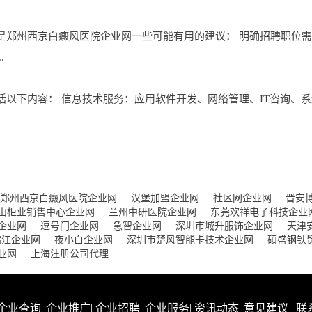
是郑州西京白癜风医院企业网一些可能有用的建议： 明确招聘职位
.
以下内容： 信息技术服务：应用软件开发、网络管理、IT咨询、系
郑州西京白癜风医院企业网
汉堡加盟企业网
社区网企业网
晋安
山柜业销售中心企业网
兰州中研医院企业网
东莞欢祥电子科技企业
企业网
逗号门企业网
急智企业网
深圳市城升服饰企业网
天津
霜江企业网
夜小白企业网
深圳市楚风智能卡技术企业网
硕盛钢铁
业网
上海注册公司代理
企业查询
|
企业推广
|
企业招聘
|
企业服务
|
资讯动态
|
意见建议
|
联