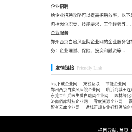
企业招聘
给企业招聘攻略可以提高招聘效率，以下
包括岗位职责、技能要求、工作经验等。..
企业服务
郑州西京白癜风医院企业网的企业服务包括
务：企业理财、保险、投资和融资等...
友情链接
Friendly Link
bag下载企业网
東谷互联
节能企业网
郑州西京白癜风医院企业网
临沂商城王连
东莞金红兵医生看白癜风企业网
园林绿化
济南佰库科技企业网
零度资源企业网
智者云库企业网
运城正规专业妇科医院企
栏目导航:
首页
|